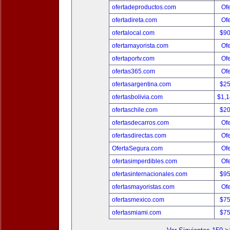
ofertadeproductos.com
Ofe
ofertadireta.com
Ofe
ofertalocal.com
$9
ofertamayorista.com
Ofe
ofertaportv.com
Ofe
ofertas365.com
Ofe
ofertasargentina.com
$2
ofertasbolivia.com
$1,
ofertaschile.com
$2
ofertasdecarros.com
Ofe
ofertasdirectas.com
Ofe
OfertaSegura.com
Ofe
ofertasimperdibles.com
Ofe
ofertasinternacionales.com
$9
ofertasmayoristas.com
Ofe
ofertasmexico.com
$7
ofertasmiami.com
$7