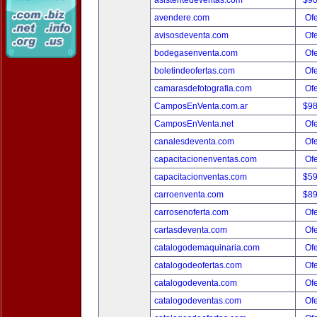
asistentedeventas.com
$9
avendere.com
Ofe
avisosdeventa.com
Ofe
bodegasenventa.com
Ofe
boletindeofertas.com
Ofe
camarasdefotografia.com
Ofe
CamposEnVenta.com.ar
$9
CamposEnVenta.net
Ofe
canalesdeventa.com
Ofe
capacitacionenventas.com
Ofe
capacitacionventas.com
$5
carroenventa.com
$8
carrosenoferta.com
Ofe
cartasdeventa.com
Ofe
catalogodemaquinaria.com
Ofe
catalogodeofertas.com
Ofe
catalogodeventa.com
Ofe
catalogodeventas.com
Ofe