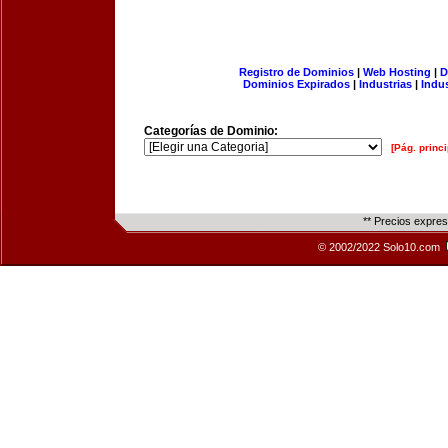
Registro de Dominios
|
Web Hosting
|
D
Dominios Expirados
|
Industrias
|
Indu
Categorías de Dominio:
[Pág. princi
** Precios expre
© 2002/2022 Solo10.com