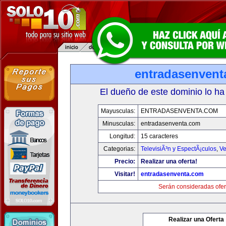
entradasenvent
El dueño de este dominio lo ha
Mayusculas:
ENTRADASENVENTA.COM
Minusculas:
entradasenventa.com
Longitud:
15 caracteres
Categorias:
TelevisiÃ³n y EspectÃ¡culos
,
Ve
Precio:
Realizar una oferta!
Visitar!
entradasenventa.com
Serán consideradas ofer
Realizar una Oferta