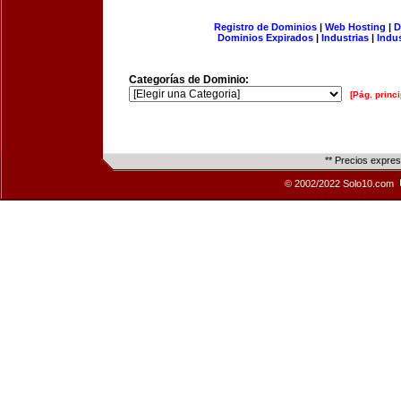
Registro de Dominios
|
Web Hosting
|
D
Dominios Expirados
|
Industrias
|
Indu
Categorías de Dominio:
[Pág. princi
** Precios expre
© 2002/2022 Solo10.com