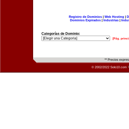
Registro de Dominios
|
Web Hosting
|
D
Dominios Expirados
|
Industrias
|
Indu
Categorías de Dominio:
[Pág. princi
** Precios expre
© 2002/2022 Solo10.com