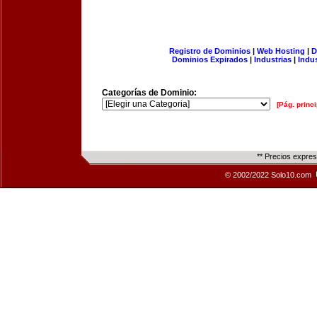
Registro de Dominios
|
Web Hosting
|
D
Dominios Expirados
|
Industrias
|
Indu
Categorías de Dominio:
[Pág. princi
** Precios expre
© 2002/2022 Solo10.com