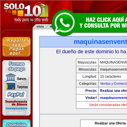
maquinasenven
El dueño de este dominio lo ha
Mayusculas:
MAQUINASENV
Minusculas:
maquinasenvent
Longitud:
15 caracteres
Categorias:
Ventas y Comerci
Precio:
Realizar una ofe
Visitar!
maquinasenven
Serán consideradas ofer
Realizar una Oferta