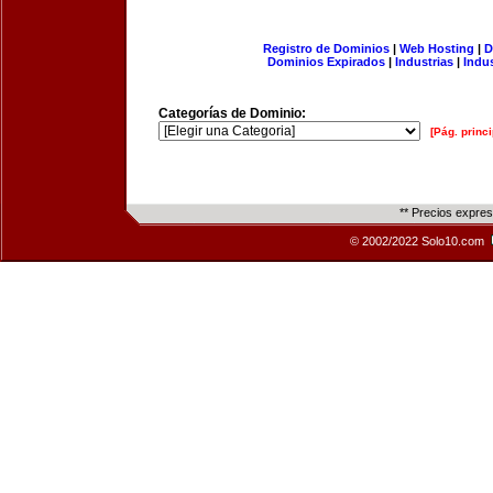
Registro de Dominios
|
Web Hosting
|
D
Dominios Expirados
|
Industrias
|
Indu
Categorías de Dominio:
[Pág. princi
** Precios expre
© 2002/2022 Solo10.com