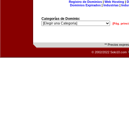
Registro de Dominios
|
Web Hosting
|
D
Dominios Expirados
|
Industrias
|
Indu
Categorías de Dominio:
[Pág. princi
** Precios expre
© 2002/2022 Solo10.com