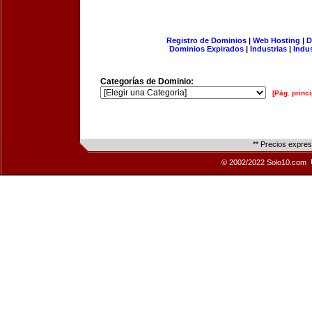
Registro de Dominios
|
Web Hosting
|
D
Dominios Expirados
|
Industrias
|
Indu
Categorías de Dominio:
[Pág. princi
** Precios expre
© 2002/2022 Solo10.com