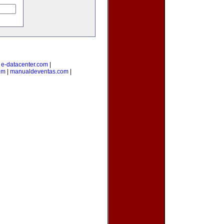
|
e-datacenter.com
|
om
|
manualdeventas.com
|