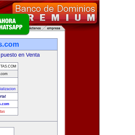
s.com
 puesto en Venta
TAS.COM
.com
alizacion
rta!
s.com
tas