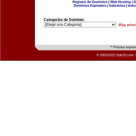
Registro de Dominios
|
Web Hosting
|
D
Dominios Expirados
|
Industrias
|
Indu
Categorías de Dominio:
[Pág. princi
** Precios expre
© 2002/2022 Solo10.com