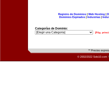
Registro de Dominios
|
Web Hosting
|
D
Dominios Expirados
|
Industrias
|
Indu
Categorías de Dominio:
[Pág. princi
** Precios expre
© 2002/2022 Solo10.com