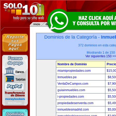
Dominios de la Categoría -
Inmueb
372 dominios en esta categ
Mostrando 1 de 150
Ver siguientes 150 >>
Nombre de Dominio
Preci
miamipropiedades.com
$15,0
Inmuebles.pe
$8,50
VentaDeCampos.com
$7,90
guiainmuebles.com
$5,50
i-propiedades.com
$5,50
propiedadesenventa.com
$5,49
inmueblesmadrid.com
$5,00