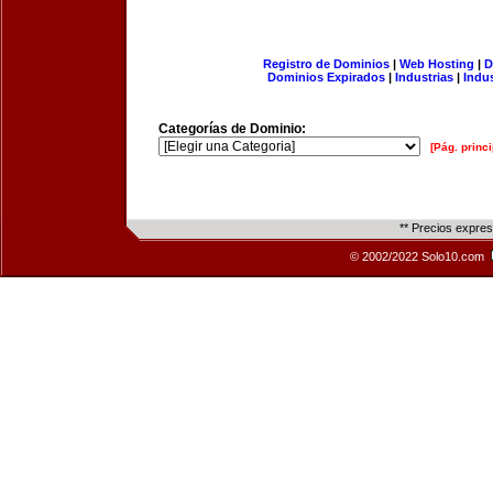
Registro de Dominios
|
Web Hosting
|
D
Dominios Expirados
|
Industrias
|
Indu
Categorías de Dominio:
[Pág. princi
** Precios expre
© 2002/2022 Solo10.com