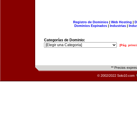
Registro de Dominios
|
Web Hosting
|
D
Dominios Expirados
|
Industrias
|
Indu
Categorías de Dominio:
[Pág. princi
** Precios expre
© 2002/2022 Solo10.com