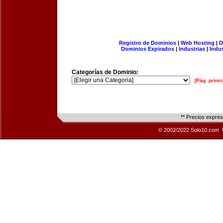
Registro de Dominios
|
Web Hosting
|
D
Dominios Expirados
|
Industrias
|
Indu
Categorías de Dominio:
[Pág. princi
** Precios expre
© 2002/2022 Solo10.com