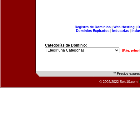
Registro de Dominios
|
Web Hosting
|
D
Dominios Expirados
|
Industrias
|
Indu
Categorías de Dominio:
[Pág. princi
** Precios expre
© 2002/2022 Solo10.com