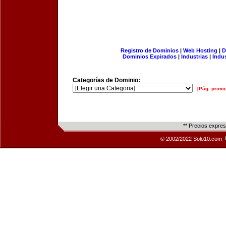
Registro de Dominios
|
Web Hosting
|
D
Dominios Expirados
|
Industrias
|
Indu
Categorías de Dominio:
[Pág. princi
** Precios expre
© 2002/2022 Solo10.com