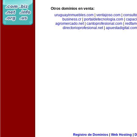
Otros dominios en venta:
uruguayinmuebles.com
|
ventajoso.com
|
consult
business.cr
|
portaldetecnologia.com
|
capac
agromercado.net
|
cantoprofesional.com
|
redfam
directorioprofesional.net
|
apuestadigital.co
Registro de Dominios
|
Web Hosting
|
D