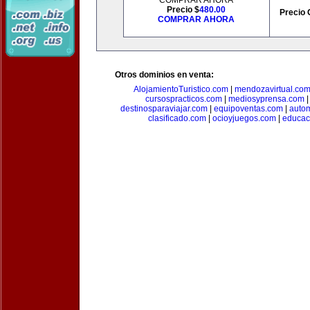
COMPRAR AHORA
Precio $
480.00
Precio 
COMPRAR AHORA
Otros dominios en venta:
AlojamientoTuristico.com
|
mendozavirtual.co
cursospracticos.com
|
mediosyprensa.com
destinosparaviajar.com
|
equipoventas.com
|
autom
clasificado.com
|
ocioyjuegos.com
|
educac