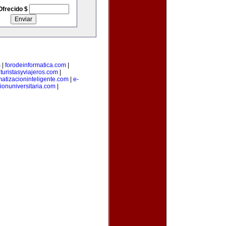
Ofrecido $
m
|
forodeinformatica.com
|
|
turistasyviajeros.com
|
atizacioninteligente.com
|
e-
ionuniversitaria.com
|