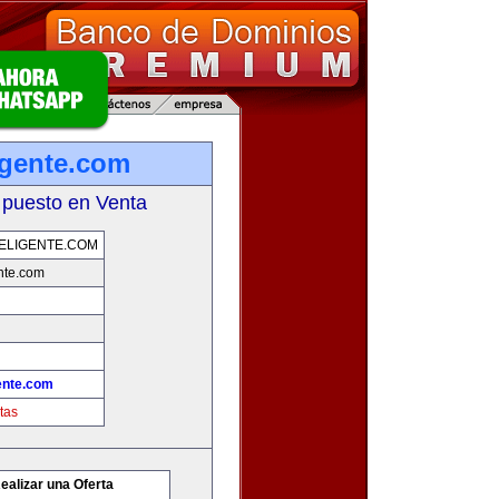
igente.com
 puesto en Venta
ELIGENTE.COM
nte.com
ente.com
tas
ealizar una Oferta