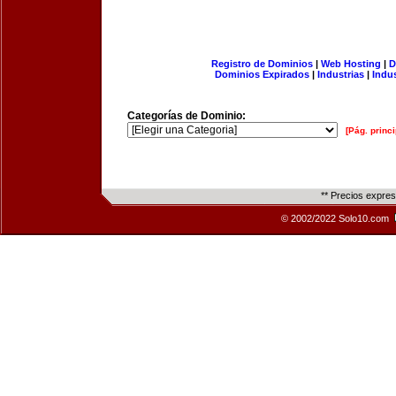
Registro de Dominios
|
Web Hosting
|
D
Dominios Expirados
|
Industrias
|
Indu
Categorías de Dominio:
[Pág. princi
** Precios expre
© 2002/2022 Solo10.com