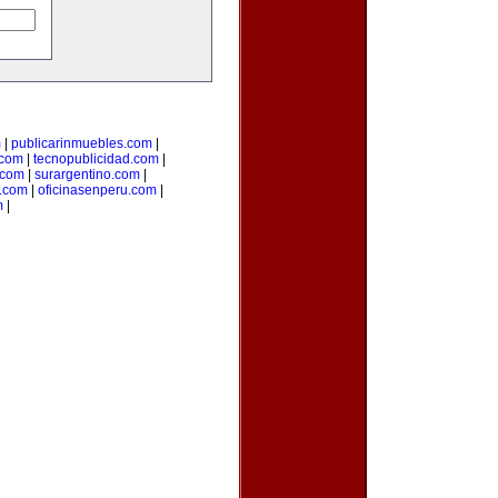
m
|
publicarinmuebles.com
|
.com
|
tecnopublicidad.com
|
.com
|
surargentino.com
|
a.com
|
oficinasenperu.com
|
m
|