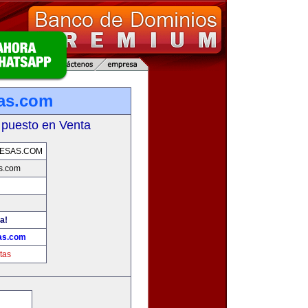
as.com
 puesto en Venta
ESAS.COM
s.com
a!
as.com
tas