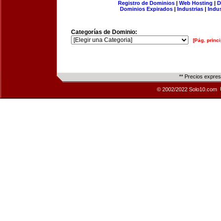
Registro de Dominios
|
Web Hosting
|
D
Dominios Expirados
|
Industrias
|
Indu
Categorías de Dominio:
[Pág. princi
** Precios expre
© 2002/2022 Solo10.com