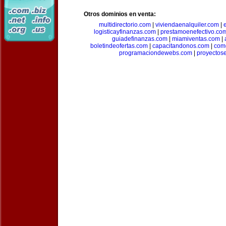
Otros dominios en venta:
multidirectorio.com
|
viviendaenalquiler.com
|
logisticayfinanzas.com
|
prestamoenefectivo.co
guiadefinanzas.com
|
miamiventas.com
|
boletindeofertas.com
|
capacitandonos.com
|
come
programaciondewebs.com
|
proyectos