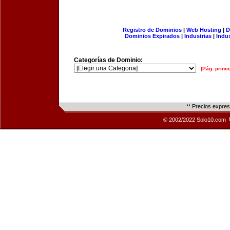
Registro de Dominios
|
Web Hosting
|
D
Dominios Expirados
|
Industrias
|
Indu
Categorías de Dominio:
[Pág. princi
** Precios expre
© 2002/2022 Solo10.com