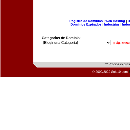
Registro de Dominios
|
Web Hosting
|
D
Dominios Expirados
|
Industrias
|
Indu
Categorías de Dominio:
[Pág. princi
** Precios expre
© 2002/2022 Solo10.com