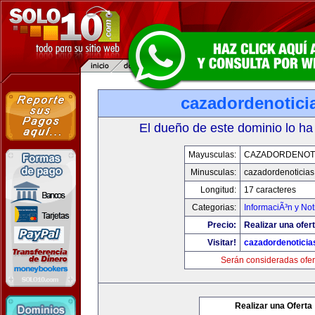
cazadordenotici
El dueño de este dominio lo ha
Mayusculas:
CAZADORDENOTI
Minusculas:
cazadordenoticia
Longitud:
17 caracteres
Categorias:
InformaciÃ³n y Not
Precio:
Realizar una ofert
Visitar!
cazadordenotici
Serán consideradas ofer
Realizar una Oferta