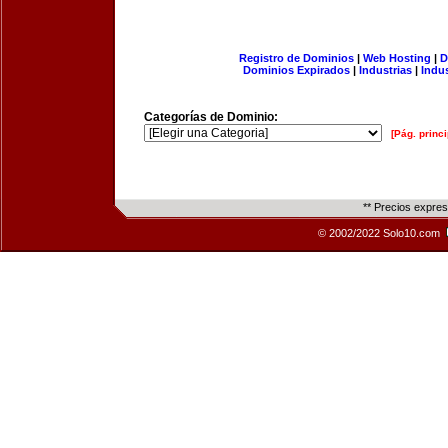
Registro de Dominios
|
Web Hosting
|
D
Dominios Expirados
|
Industrias
|
Indu
Categorías de Dominio:
[Pág. princi
** Precios expre
© 2002/2022 Solo10.com