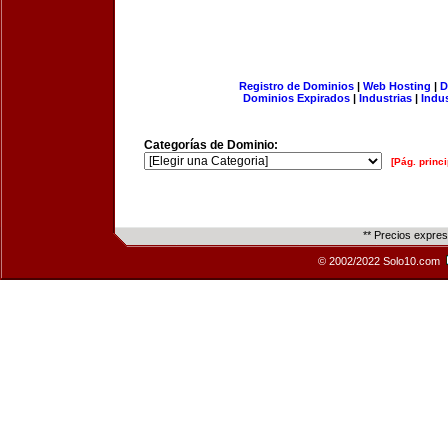
Registro de Dominios
|
Web Hosting
|
D
Dominios Expirados
|
Industrias
|
Indu
Categorías de Dominio:
[Pág. princi
** Precios expre
© 2002/2022 Solo10.com