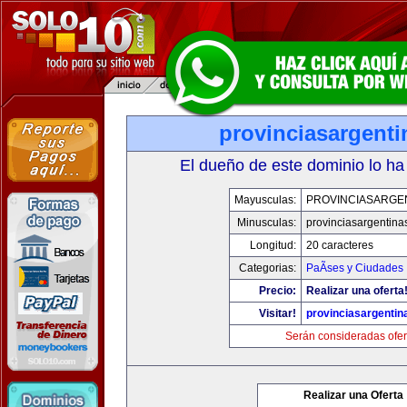
provinciasargent
El dueño de este dominio lo ha
Mayusculas:
PROVINCIASARGE
Minusculas:
provinciasargentina
Longitud:
20 caracteres
Categorias:
PaÃ­ses y Ciudades
Precio:
Realizar una oferta
Visitar!
provinciasargenti
Serán consideradas ofer
Realizar una Oferta