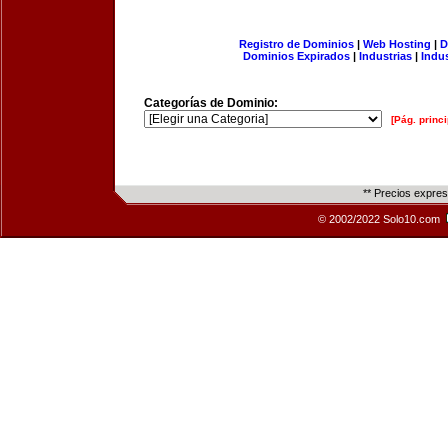
Registro de Dominios
|
Web Hosting
|
D
Dominios Expirados
|
Industrias
|
Indu
Categorías de Dominio:
[Pág. princi
** Precios expre
© 2002/2022 Solo10.com