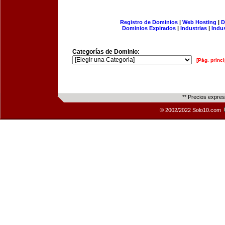
Registro de Dominios
|
Web Hosting
|
D
Dominios Expirados
|
Industrias
|
Indu
Categorías de Dominio:
[Pág. princi
** Precios expre
© 2002/2022 Solo10.com