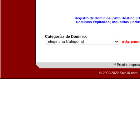
Registro de Dominios
|
Web Hosting
|
D
Dominios Expirados
|
Industrias
|
Indu
Categorías de Dominio:
[Pág. princi
** Precios expre
© 2002/2022 Solo10.com