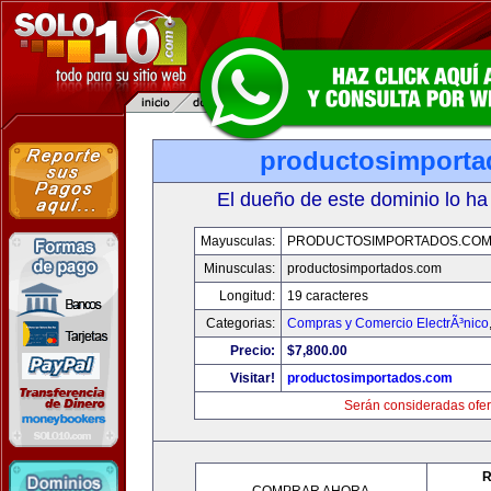
productosimport
El dueño de este dominio lo ha
Mayusculas:
PRODUCTOSIMPORTADOS.CO
Minusculas:
productosimportados.com
Longitud:
19 caracteres
Categorias:
Compras y Comercio ElectrÃ³nico
Precio:
$7,800.00
Visitar!
productosimportados.com
Serán consideradas ofer
R