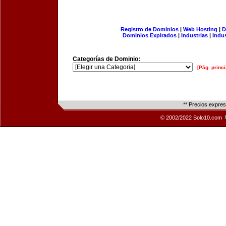
Registro de Dominios
|
Web Hosting
|
D
Dominios Expirados
|
Industrias
|
Indu
Categorías de Dominio:
[Pág. princi
** Precios expre
© 2002/2022 Solo10.com