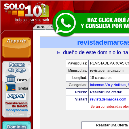
revistademarca
El dueño de este dominio lo ha
Mayusculas:
REVISTADEMARCAS.C
Minusculas:
revistademarcas.com
Longitud:
15 caracteres
Categorias:
InformaciÃ³n y Noticias
,
Precio:
Realizar una oferta!
Visitar!
revistademarcas.com
Serán consideradas ofer
Realizar una Oferta