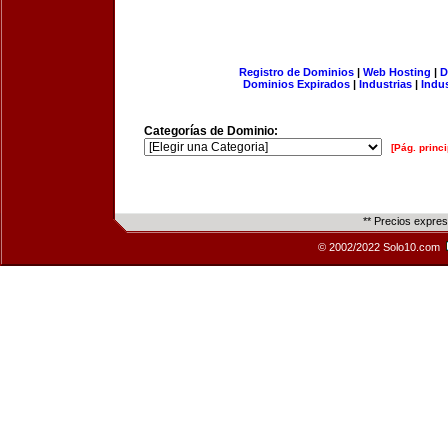
Registro de Dominios
|
Web Hosting
|
D
Dominios Expirados
|
Industrias
|
Indu
Categorías de Dominio:
[Pág. princi
** Precios expre
© 2002/2022 Solo10.com