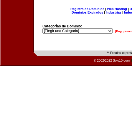
Registro de Dominios
|
Web Hosting
|
D
Dominios Expirados
|
Industrias
|
Indu
Categorías de Dominio:
[Pág. princi
** Precios expre
© 2002/2022 Solo10.com