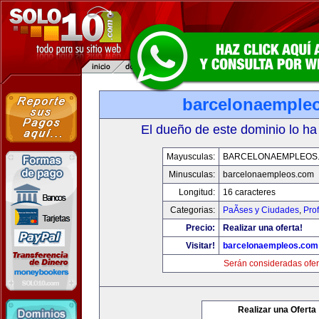
barcelonaemple
El dueño de este dominio lo ha
Mayusculas:
BARCELONAEMPLEOS
Minusculas:
barcelonaempleos.com
Longitud:
16 caracteres
Categorias:
PaÃ­ses y Ciudades
,
Pro
Precio:
Realizar una oferta!
Visitar!
barcelonaempleos.com
Serán consideradas ofer
Realizar una Oferta