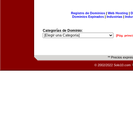
Registro de Dominios
|
Web Hosting
|
D
Dominios Expirados
|
Industrias
|
Indu
Categorías de Dominio:
[Pág. princi
** Precios expre
© 2002/2022 Solo10.com