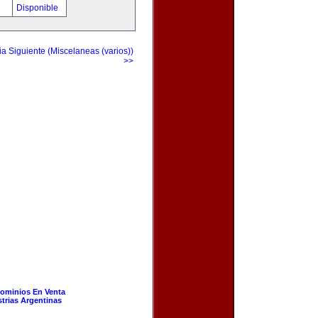
!
Disponible
a Siguiente (Miscelaneas (varios))
>>
ominios En Venta
strias Argentinas