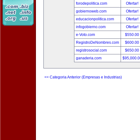
forodepolitica.com
Ofertar!
gobiernoweb.com
Ofertar!
educacionpolitica.com
Ofertar!
infogobierno.com
Ofertar!
e-Voto.com
$550.00
RegistroDeNombres.com
$600.00
registrosocial.com
$650.00
ganaderia.com
$95,000.
<< Categoria Anterior (Empresas e Industrias)