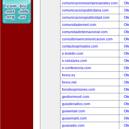
comunicacionesempresariales.com
Ofe
comunicacionpublicitaria.com
Ofe
comunicacionypublicidad.com
Ofe
comunidadenred.com
Ofe
comunidadinternacional.com
Ofe
consultoriaencomunicacion.com
Ofe
contactosprivados.com
Ofe
e-boletin.com
Ofe
e-celulares.com
Ofe
e-conferencia.com
Ofe
fonox.es
Ofe
fonox.net
Ofe
forodeopiniones.com
Ofe
gestionmovil.com
Ofe
guiaderadios.com
Ofe
guiaemail.com
Ofe
guiaemails.com
Ofe
guiaradio.com
Ofe