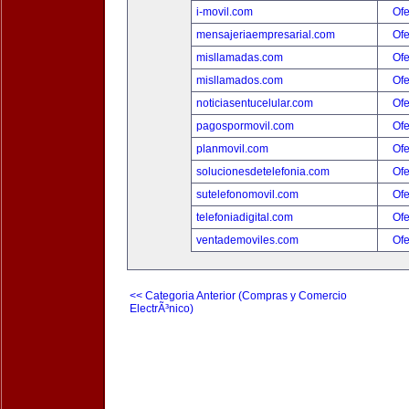
i-movil.com
Ofe
mensajeriaempresarial.com
Ofe
misllamadas.com
Ofe
misllamados.com
Ofe
noticiasentucelular.com
Ofe
pagospormovil.com
Ofe
planmovil.com
Ofe
solucionesdetelefonia.com
Ofe
sutelefonomovil.com
Ofe
telefoniadigital.com
Ofe
ventademoviles.com
Ofe
<< Categoria Anterior (Compras y Comercio
ElectrÃ³nico)