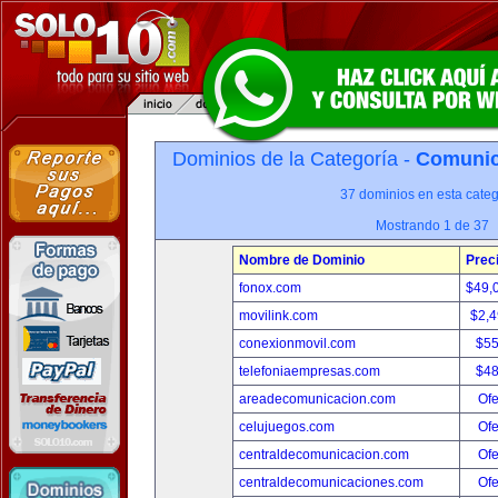
Dominios de la Categoría -
Comunica
37 dominios en esta categ
Mostrando 1 de 37
Nombre de Dominio
Prec
fonox.com
$49,
movilink.com
$2,
conexionmovil.com
$5
telefoniaempresas.com
$4
areadecomunicacion.com
Ofe
celujuegos.com
Ofe
centraldecomunicacion.com
Ofe
centraldecomunicaciones.com
Ofe